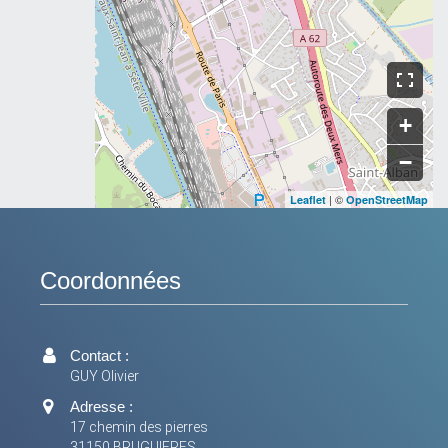
+
−
| ©
Leaflet
OpenStreetMap
Coordonnées
Contact :
GUY Olivier
Adresse :
17 chemin des pierres
31150 BRUGUIERES