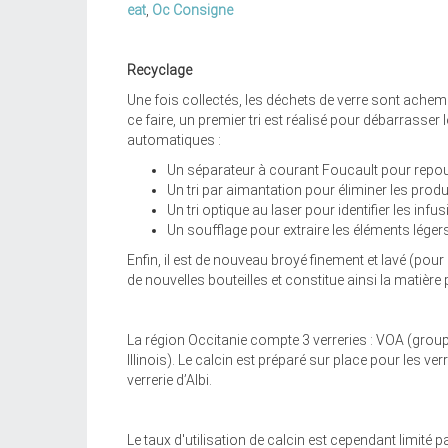
eat
,
Oc Consigne
Recyclage
Une fois collectés, les déchets de verre sont achemi
ce faire, un premier tri est réalisé pour débarrasser l
automatiques :
Un séparateur à courant Foucault pour repou
Un tri par aimantation pour éliminer les produ
Un tri optique au laser pour identifier les infus
Un soufflage pour extraire les éléments léger
Enfin, il est de nouveau broyé finement et lavé (pour 
de nouvelles bouteilles et constitue ainsi la matière 
La région Occitanie compte 3 verreries : VOA (group
Illinois). Le calcin est préparé sur place pour les ve
verrerie d’Albi.
Le taux d'utilisation de calcin est cependant limité p