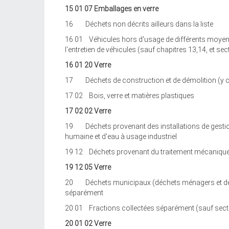
15 01 07 Emballages en verre
16 Déchets non décrits ailleurs dans la liste
16 01 Véhicules hors d'usage de différents moyens
l'entretien de véhicules (sauf chapitres 13,14, et se
16 01 20 Verre
17 Déchets de construction et de démolition (y c
17 02 Bois, verre et matières plastiques
17 02 02 Verre
19 Déchets provenant des installations de gestion
humaine et d'eau à usage industriel
19 12 Déchets provenant du traitement mécanique de
19 12 05 Verre
20 Déchets municipaux (déchets ménagers et déche
séparément
20 01 Fractions collectées séparément (sauf sect
20 01 02 Verre