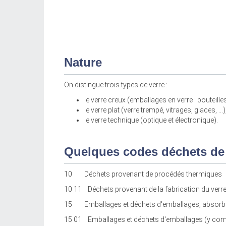
Nature
On distingue trois types de verre :
le verre creux (emballages en verre : bouteille
le verre plat (verre trempé, vitrages, glaces, …)
le verre technique (optique et électronique).
Quelques codes déchets de
10 Déchets provenant de procédés thermiques
10 11 Déchets provenant de la fabrication du verre 
15 Emballages et déchets d'emballages, absorbants,
15 01 Emballages et déchets d'emballages (y comp