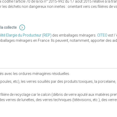
codifie l’article 70 de la loi n° 2015-992 du 17 août 2015 relative à la tr
ur les déchets non dangereux non inertes : orientant vers ces filières de 
la collecte
ité Elargie du Producteur (REP)
des emballages ménagers.
CITEO
est l 
ballages ménagers en France. Ils peuvent, notamment, apporter des aides
és avec les ordures ménagères résiduelles.
poules, etc), les verres souillés par des produits toxiques, la porcelaine, 
ilière de recyclage car le calcin (débris de verre ajouté aux matières pr
 verres de lunettes, des verres techniques (télévisions, etc.), des verres