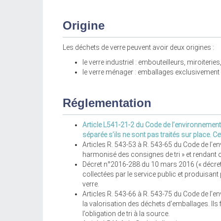
Origine
Les déchets de verre peuvent avoir deux origines :
le verre industriel : embouteilleurs, miroiteries
le verre ménager : emballages exclusivement (
Réglementation
Article L541-21-2 du Code de l’environnement 
séparée s’ils ne sont pas traités sur place. C
Articles R. 543-53 à R. 543-65 du Code de l’e
harmonisé des consignes de tri » et rendant o
Décret n°2016-288 du 10 mars 2016 (« décret 5 
collectées par le service public et produisant
verre.
Articles R. 543-66 à R. 543-75 du Code de l’
la valorisation des déchets d’emballages. Il
l’obligation de tri à la source.