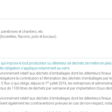
, parebrises et chantiers, etc.
bouteilles, flacons, pots et bocaux).
qui impose à tout producteur ou détenteur de déchets de mettre en place 
ette obligation s’applique notamment au verre.
nvironnement relatif aux déchets d’emballages dont les détenteurs finaux
bligatoire la contribution à l’élimination des déchets d’emballages par l
er
flux ») qui oblige, depuis le 1
juillet 2016, les entreprises et administr
 plus de 1100 litres de déchets par semaine et par implantation (tous déc
environnement relatif aux déchets d’emballages dont les détenteurs fina
s fixent également les contraventions prévues en cas de non-respect, no