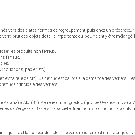
nés vers des plates-formes de regroupement, puis chez un préparateur qui 
e verre brut des objets de taille importante qui pourraient y être mélangé. L
sser les produits non ferreux,
its ferreux,
ibles.
s (bouchons, papier, etc).
en extraire le calcin). Ce dernier est calibré à la demande des verriers. Il 
première principale des verriers.
e Verallia) à Albi (81), Verrerie du Languedoc (groupe Owens-Illinois) à 
rreries de Vergèze et Béziers. La société Brianne Environnement à Saint-Juéry
ar la qualité et la couleur du calcin. Le verre récupéré est un mélange de v