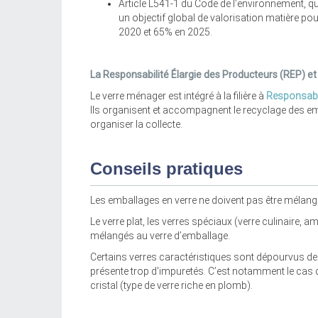
Article L541-1 du Code de l’environnement, qui 
un objectif global de valorisation matière po
2020 et 65% en 2025.
La Responsabilité
É
largie des Producteurs (REP) et 
Le verre ménager est intégré à la filière à
Responsabil
Ils organisent et accompagnent le recyclage des em
organiser la collecte.
Conseils pratiques
Les emballages en verre ne doivent pas être mélang
Le verre plat, les verres spéciaux (verre culinaire, am
mélangés au verre d’emballage.
Certains verres caractéristiques sont dépourvus de f
présente trop d'impuretés. C’est notamment le cas des
cristal (type de verre riche en plomb).