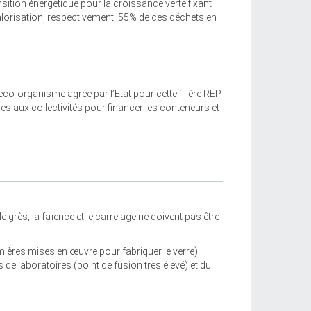
ansition énergétique pour la croissance verte fixant
valorisation, respectivement, 55% de ces déchets en
'éco-organisme agréé par l’Etat pour cette filière REP.
 aux collectivités pour financer les conteneurs et
le grès, la faïence et le carrelage ne doivent pas être
emières mises en œuvre pour fabriquer le verre)
 de laboratoires (point de fusion très élevé) et du