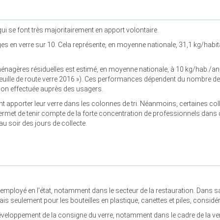
qui se font très majoritairement en apport volontaire.
ges en verre sur 10. Cela représente, en moyenne nationale, 31,1 kg/hab
énagères résiduelles est estimé, en moyenne nationale, à 10 kg/hab./an,
Feuille de route verre 2016 »). Ces performances dépendent du nombre de
tion effectuée auprès des usagers.
 apporter leur verre dans les colonnes de tri. Néanmoins, certaines coll
rmet de tenir compte de la forte concentration de professionnels dans ce
u soir des jours de collecte.
réemployé en l'état, notamment dans le secteur de la restauration. Dans sa 
seulement pour les bouteilles en plastique, canettes et piles, considérant
éveloppement de la consigne du verre, notamment dans le cadre de la ve