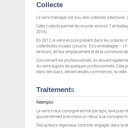
Collecte
Le verre ménager est issu des collectes sélectives, 
Cette collecte permet de recycler environ 7 emballa
2016).
En 2012, le verre encore présent dans les ordures m
collectivités locales (source : Eco-emballages – « 
territoire, de leur emplacement et de la communica
Concernant les professionnels, ils doivent également
du verre auprès de quelques professionnels. Cela pe
dans des bacs, devant lesdits commerces, la veille a
Traitement
s
Réemploi
Le verre creux consigné est trié par type, lavé puis 
gouvernement préconise un retour à la consigne mais 
Des acteurs régionaux sont très engagés dans le d