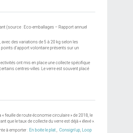
itant (source : Eco-emballages – Rapport annuel
 avec des variations de 5 à 20 kg selon les
 points d’apport volontaire présents sur un
ectivités ont mis en place une collecte spécifique
rtains centres-villes. Le verre est souvent placé
« feuille de route économie circulaire » de 2018, le
 que le taux de collecte du verre est déjà « élevé ».
nte à emporter :
En boite le plat
,
Consign’up
,
Loop