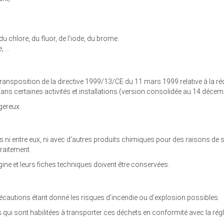
 chlore, du fluor, de l'iode, du brome.
 ...
ransposition de la directive 1999/13/CE du 11 mars 1999 relative à la
s dans certaines activités et installations (version consolidée au 14 d
gereux.
s ni entre eux, ni avec d'autres produits chimiques pour des raisons de 
traitement.
gine et leurs fiches techniques doivent être conservées.
écautions étant donné les risques d'incendie ou d'explosion possibles.
s qui sont habilitées à transporter ces déchets en conformité avec la régl