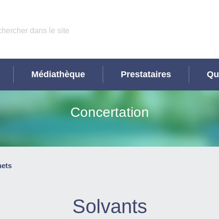
Médiathèque
Prestataires
Qu
Concertation
hets
Solvants