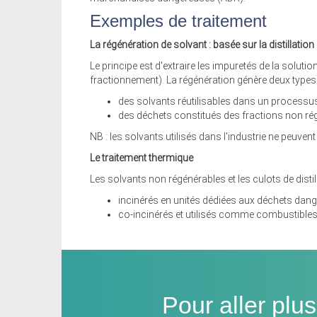
Exemples de traitement
La régénération de solvant : basée sur la distillation
Le principe est d'extraire les impuretés de la soluti
fractionnement). La régénération génère deux types 
des solvants réutilisables dans un processus i
des déchets constitués des fractions non régé
NB : les solvants utilisés dans l'industrie ne peuve
Le traitement thermique
Les solvants non régénérables et les culots de distil
incinérés en unités dédiées aux déchets dang
co-incinérés et utilisés comme combustibles 
Pour aller plu