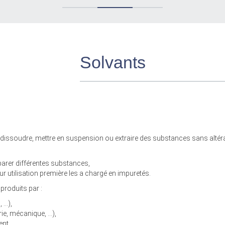
Solvants
e dissoudre, mettre en suspension ou extraire des substances sans altér
éparer différentes substances,
eur utilisation première les a chargé en impuretés.
produits par :
, …),
rie, mécanique, …),
ent,