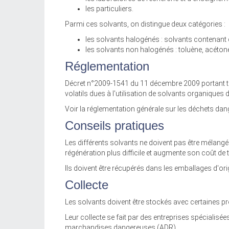
les particuliers.
Parmi ces solvants, on distingue deux catégories :
les solvants halogénés : solvants contenant du
les solvants non halogénés : toluène, acétone,
Réglementation
Décret n°2009-1541 du 11 décembre 2009 portant t
volatils dues à l'utilisation de solvants organique
Voir la réglementation générale sur les déchets dan
Conseils pratiques
Les différents solvants ne doivent pas être mélangé
régénération plus difficile et augmente son coût de 
Ils doivent être récupérés dans les emballages d'ori
Collecte
Les solvants doivent être stockés avec certaines pr
Leur collecte se fait par des entreprises spécialisée
marchandises dangereuses (ADR).