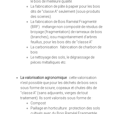
le bois de meilleure qualité.
La fabrication de pâte à papier pour les bois
dits de "classe A" seulement (sous-produits
des scieries).
La fabrication de Bois Raméal Fragmenté
(BRF) : mélange non composté de résidus de
broyage (fragmentation) de rameaux de bois
(branches), issu majoritairement d'arbres
feuillus, pour les bois dits de "classe A"
La carbonisation : fabrication de charbon de
bois
Le nettoyage des sols, le dégraissage de
pièces métalliques etc.
La valorisation agronomique
: cette valorisation
n'est possible que pour les déchets de bois secs
sous forme de sciure, copeaux et chutes dits de
"classe A" (sans adjuvants, vierges de tout
traitement). Ils sont valorisés sous forme de :
Compost
Paillage en horticulture : protection des sols
cultivés avec du Bois Raméal Fragmentée