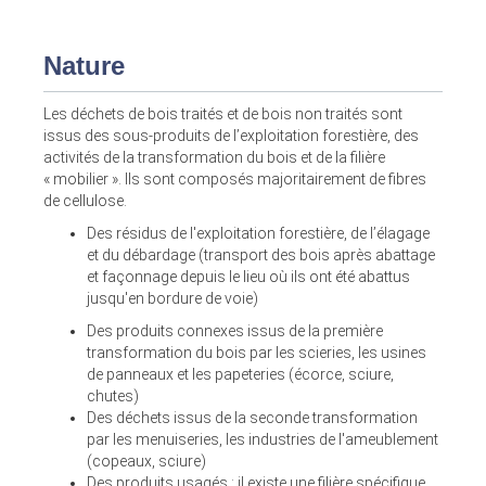
Nature
Les déchets de bois traités et de bois non traités sont
issus des sous-produits de l’exploitation forestière, des
activités de la transformation du bois et de la filière
« mobilier ». Ils sont composés majoritairement de fibres
de cellulose.
Des résidus de l'exploitation forestière, de l’élagage
et du débardage (transport des bois après abattage
et façonnage depuis le lieu où ils ont été abattus
jusqu'en bordure de voie)
Des produits connexes issus de la première
transformation du bois par les scieries, les usines
de panneaux et les papeteries (écorce, sciure,
chutes)
Des déchets issus de la seconde transformation
par les menuiseries, les industries de l'ameublement
(copeaux, sciure)
Des produits usagés : il existe une filière spécifique