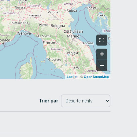
+
−
| ©
Leaflet
OpenStreetMap
Trier par