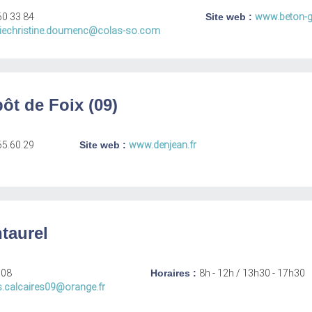
60 33 84
Site web :
www.beton-g
iechristine.doumenc@colas-so.com
ôt de Foix (09)
65.60.29
Site web :
www.denjean.fr
ntaurel
308
Horaires :
8h - 12h / 13h30 - 17h30
s.calcaires09@orange.fr