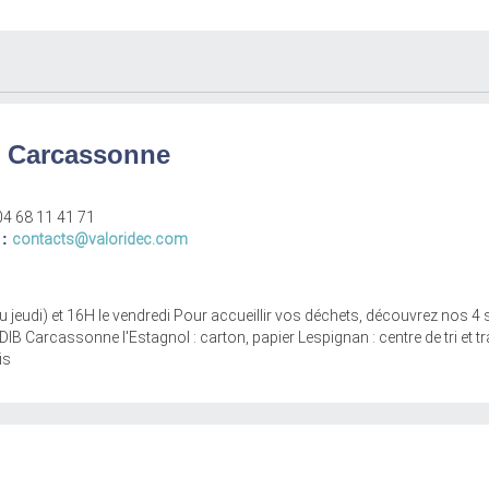
 Carcassonne
04 68 11 41 71
 :
contacts@valoridec.com
u jeudi) et 16H le vendredi Pour accueillir vos déchets, découvrez nos 4 si
DIB Carcassonne l'Estagnol : carton, papier Lespignan : centre de tri et t
is