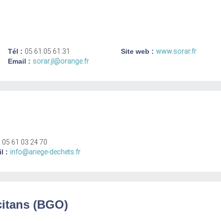
Tél :
05.61.05.61.31
Site web :
www.sorar.fr
Email :
sorar.jl@orange.fr
:
05 61 03 24 70
l :
info@ariege-dechets.fr
citans (BGO)