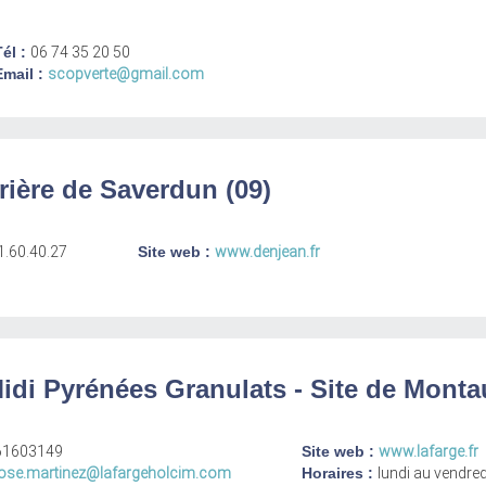
Tél :
06 74 35 20 50
Email :
scopverte@gmail.com
rière de Saverdun (09)
1.60.40.27
Site web :
www.denjean.fr
i Pyrénées Granulats - Site de Monta
61603149
Site web :
www.lafarge.fr
jose.martinez@lafargeholcim.com
Horaires :
lundi au vendre