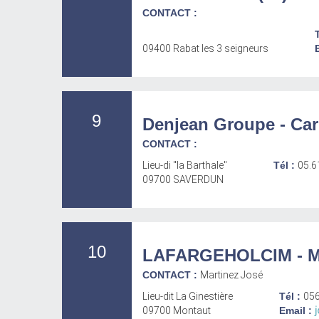
CONTACT :
09400 Rabat les 3 seigneurs
9
Denjean Groupe - Car
CONTACT :
Lieu-di "la Barthale"
Tél :
05.6
09700 SAVERDUN
10
LAFARGEHOLCIM - Mid
CONTACT :
Martinez José
Lieu-dit La Ginestière
Tél :
05
09700 Montaut
Email :