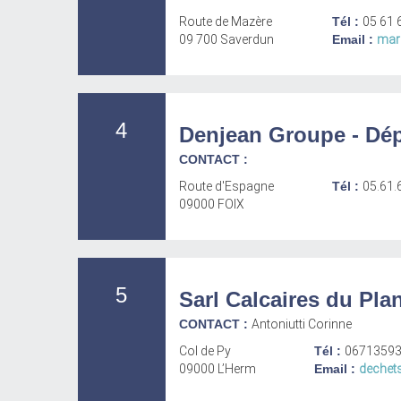
Route de Mazère
Tél :
05 61 
09 700 Saverdun
Email :
mar
4
Denjean Groupe - Dép
CONTACT :
Route d'Espagne
Tél :
05.61.
09000 FOIX
5
Sarl Calcaires du Pla
CONTACT :
Antoniutti Corinne
Col de Py
Tél :
0671359
09000 L’Herm
Email :
dechet