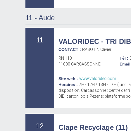
11 - Aude
11
VALORIDEC - TRI DIB
CONTACT :
RABOTIN Olivier
RN 113
Tél :
11000 CARCASSONNE
Email
Site web :
www.valoridec.com
Horaires :
7H - 12H / 13H - 17H (lundi a
disposition. Carcassonne : centre de tri 
DIB, carton, bois Pezens: plateforme bo
12
Clape Recyclage (11)