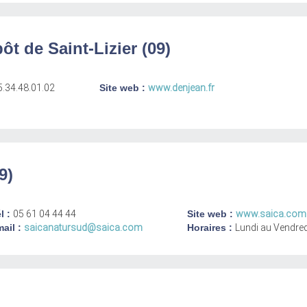
t de Saint-Lizier (09)
5.34.48.01.02
Site web :
www.denjean.fr
9)
l :
05 61 04 44 44
Site web :
www.saica.com
ail :
saicanatursud@saica.com
Horaires :
Lundi au Vendred