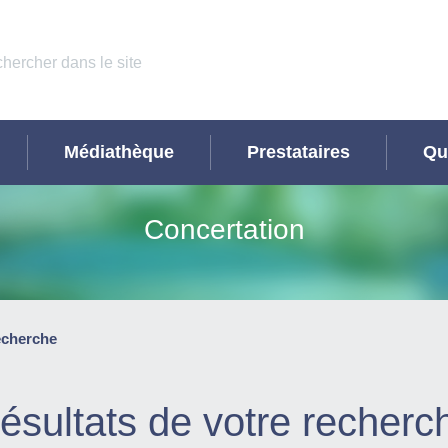
Médiathèque
Prestataires
Qu
Concertation
echerche
ésultats de votre recherc