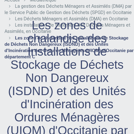
Accueil
Médiathèque
La gestion des Déchets Ménagers et Assimilés (DMA) par
le Service Public de Gestion des Déchets (SPGD) en Occitanie
Les Déchets Ménagers et Assimilés (DMA) en Occitanie
Les zones de
Les installations de traitement des Déchets Ménagers et
Assimilés, en Occitanie
chalandise des
Les zones de chalandise des Installations de Stockage
de Déchets Non Dangereux (ISDND) et des Unités
Installations de
d'Incinération des Ordures Ménagères (UIOM) d'Occitanie par
département C
Stockage de Déchets
Non Dangereux
(ISDND) et des Unités
d'Incinération des
Ordures Ménagères
(UIOM) d'Occitanie par