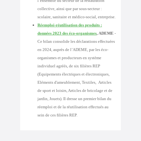
l’ensemble du secteur de la restauration
collective, ainsi que par sous-secteur :
scolaire, sanitaire et médico-social, entreprise.
Réemploi-réutilisation des produits :
données 2023 des éco-organismes
,
ADEME
-
C
e bilan consolide les déclarations effectuées
en 2024, auprès de l’ADEME, par les éco-
organismes et producteurs en système
individuel agréés, de six filières REP
(Equipements électriques et électroniques,
Eléments d'ameublement, Textiles, Articles
de sport et loisirs, Articles de bricolage et de
jardin, Jouets). Il dresse un premier bilan du
réemploi et de la réutilisation effectués au
sein de ces filières REP.